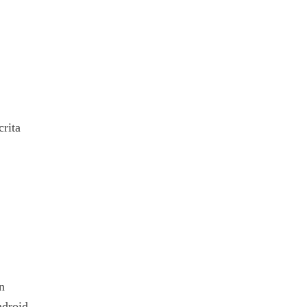
rita
n
ndroid