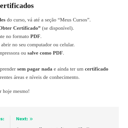
ertificados
des
do curso, vá até a seção “Meus Cursos”.
Obter Certificado”
(se disponível).
nte no formato
PDF
.
 abrir no seu computador ou celular.
mpressora ou
salve como PDF
.
aprender
sem pagar nada
e ainda ter um
certificado
erentes áreas e níveis de conhecimento.
ar hoje mesmo!
s:
Next: