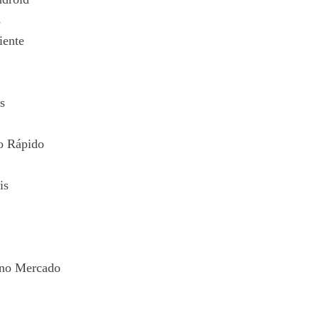
s
iente
s
o Rápido
is
 no Mercado