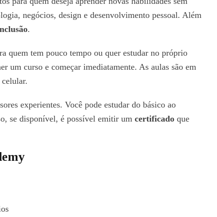
itos para quem deseja aprender novas habilidades sem
ologia, negócios, design e desenvolvimento pessoal. Além
onclusão
.
ara quem tem pouco tempo ou quer estudar no próprio
her um curso e começar imediatamente. As aulas são em
celular.
ssores experientes. Você pode estudar do básico ao
o, se disponível, é possível emitir um
certificado
que
Udemy
ios