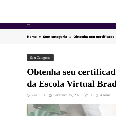
Skip
to
content
Home
Sem categoria
Obtenha seu certificado 
Sem Categoria
Obtenha seu certificad
da Escola Virtual Bra
Ana Júlia
Fevereiro 15, 2025
0
4 Mins