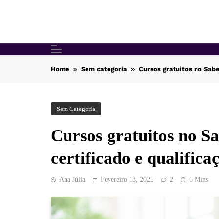
Skip
to
content
Home
Sem categoria
Cursos gratuitos no Saber
Sem Categoria
Cursos gratuitos no S
certificado e qualifica
Ana Júlia
Fevereiro 13, 2025
2
6 Mins