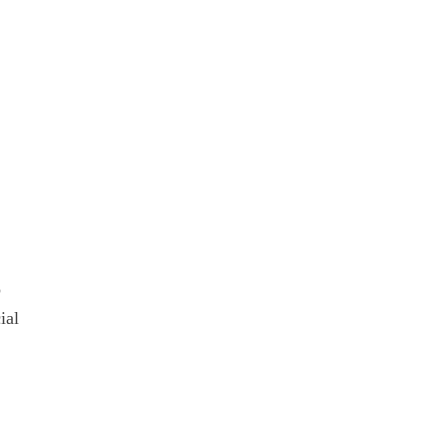
o
ial