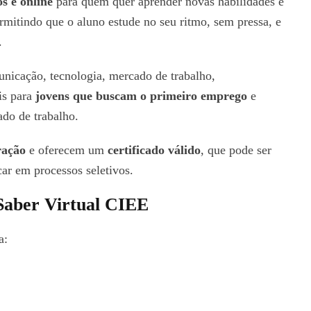
os e online
para quem quer aprender novas habilidades e
ermitindo que o aluno estude no seu ritmo, sem pressa, e
.
nicação, tecnologia, mercado de trabalho,
is para
jovens que buscam o primeiro emprego
e
do de trabalho.
ração
e oferecem um
certificado válido
, que pode ser
car em processos seletivos.
 Saber Virtual CIEE
a: